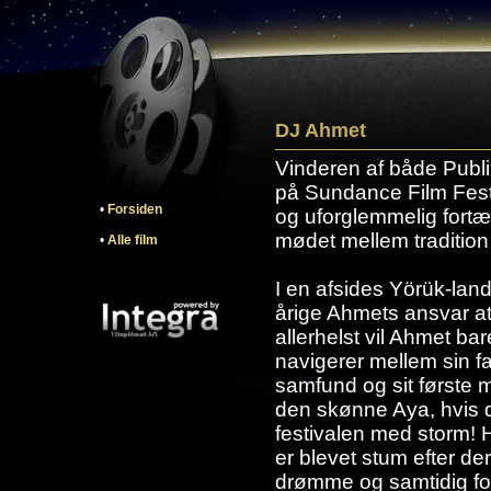
DJ Ahmet
Vinderen af både Publ
på Sundance Film Fest
•
Forsiden
og uforglemmelig fortæ
mødet mellem tradition
•
Alle film
I en afsides Yörük-lan
årige Ahmets ansvar at
allerhelst vil Ahmet ba
navigerer mellem sin fa
samfund og sit første 
den skønne Aya, hvis 
festivalen med storm! H
er blevet stum efter de
drømme og samtidig for