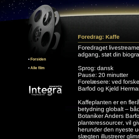
Foredrag: Kaffe
Foredraget livestreames
adgang, støt din biogra
•
Forsiden
Sprog: dansk
•
Alle film
Pause: 20 minutter
Forelæsere: ved forsk
Barfod og Kjeld Herma
Kaffeplanten er en fle
betydning globalt – bå
Botaniker Anders Barfod
planteressourcer, vil g
herunder den nyeste ud
slægten illustrerer gli