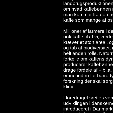
landbrugsproduktionen 
om hvad kaffebønnen me
man kommer fra den hø
kaffe som mange af os
Millioner af farmere i 
nok kaffe til at vi, ve
kræver et stort areal, o
og tab af biodiversitet
helt anden rolle. Nat
fortælle om kaffens dy
producerer kaffebønne
drage fordele af – bl.a. 
emne inden for bæredygt
forskning der skal sørge
klima.
I foredraget sættes vore
udviklingen i danskern
introduceret i Danmark 