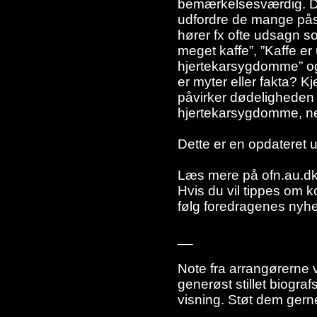
bemærkelsesværdig. Di
udfordre de mange pås
hører fx ofte udsagn s
meget kaffe”, ”Kaffe e
hjertekarsygdomme” og 
er myter eller fakta? 
påvirker dødeligheden
hjertekarsygdomme, ne
Dette er en opdateret u
Læs mere på ofn.au.dk
Hvis du vil tippes om
følg foredragenes nyhe
__
Note fra arrangørerne v
generøst stillet biograf
visning. Støt dem gern