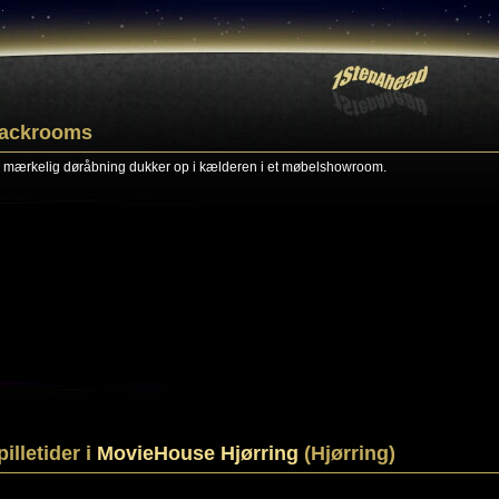
ackrooms
 mærkelig døråbning dukker op i kælderen i et møbelshowroom.
pilletider i
MovieHouse Hjørring
(Hjørring)