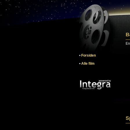
B
En
•
Forsiden
•
Alle film
S