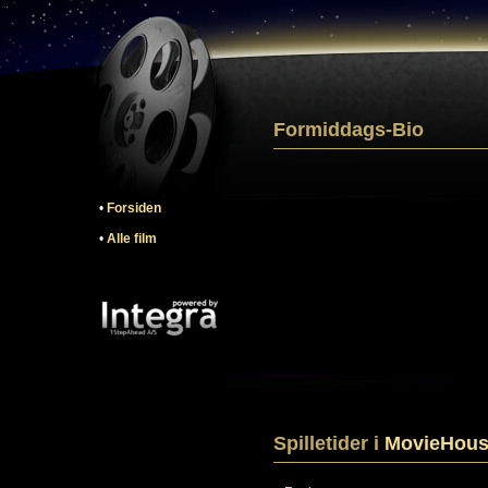
Formiddags-Bio
•
Forsiden
•
Alle film
Spilletider i
MovieHous