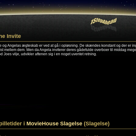
he Invite
e og Angelas ægteskab er ved at gå i opløsning. De skændes konstant og der er i
ist mellem dem. Men da Angela inviterer deres gådefulde overboer til middag mege
d Joes vilje, udvikler aftenen sig i en noget uventet retning.
pilletider i
MovieHouse Slagelse
(Slagelse)