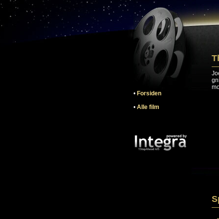
T
Jo
gn
mo
•
Forsiden
•
Alle film
S