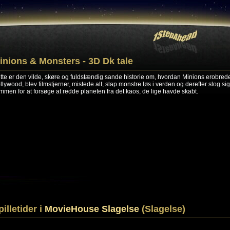
inions & Monsters - 3D Dk tale
tte er den vilde, skøre og fuldstændig sande historie om, hvordan Minions erobred
llywood, blev filmstjerner, mistede alt, slap monstre løs i verden og derefter slog sig
mmen for at forsøge at redde planeten fra det kaos, de lige havde skabt.
pilletider i
MovieHouse Slagelse
(Slagelse)