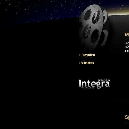
M
De
Ho
sa
•
Forsiden
•
Alle film
S