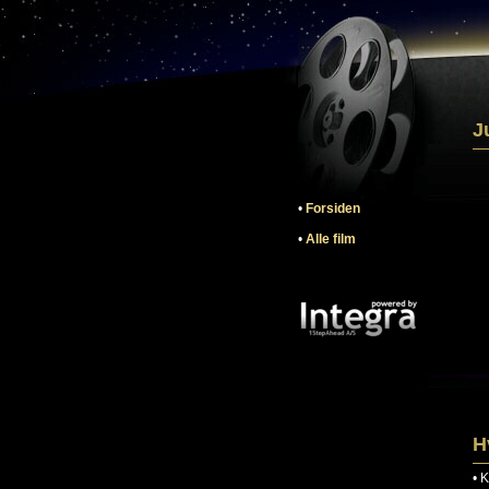
J
•
Forsiden
•
Alle film
H
•
K