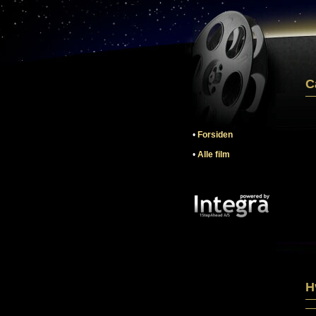
C
•
Forsiden
•
Alle film
H