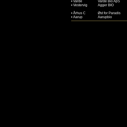
•
Varde
Varde Bio ApS
•
Vestervig
Agger BIO
•
Århus C
Øst for Paradis
•
Aarup
Aarupbio