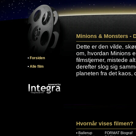
Minions & Monsters - D
Dette er den vilde, skø
om, hvordan Minions e
•
Forsiden
filmstjerner, mistede al
derefter slog sig samm
•
Alle film
planeten fra det kaos, 
Hvornår vises filmen?
•
Ballerup
FORMAT Biograf