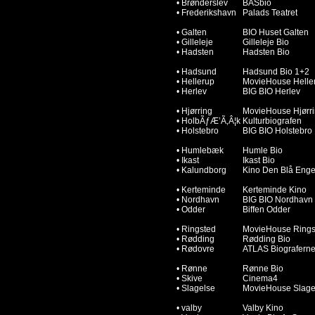
•
Brønderslev
BASbio
•
Frederikshavn
Palads Teatret
•
Galten
BIO Huset Galten
•
Gilleleje
Gilleleje Bio
•
Hadsten
Hadsten Bio
•
Hadsund
Hadsund Bio 1+2
•
Hellerup
MovieHouse Helle
•
Herlev
BIG BIO Herlev
•
Hjørring
MovieHouse Hjørr
•
HolbÃƒÆ’Ã‚Â¦k
Kulturbiografen
•
Holstebro
BIG BIO Holstebro
•
Humlebæk
Humle Bio
•
Ikast
Ikast Bio
•
Kalundborg
Kino Den Blå Enge
•
Kerteminde
Kerteminde Kino
•
Nordhavn
BIG BIO Nordhavn
•
Odder
Biffen Odder
•
Ringsted
MovieHouse Rings
•
Rødding
Rødding Bio
•
Rødovre
ATLAS Biografern
•
Rønne
Rønne Bio
•
Skive
Cinema4
•
Slagelse
MovieHouse Slage
•
valby
Valby Kino