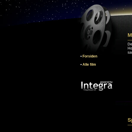
M
De
Ho
sa
•
Forsiden
•
Alle film
S