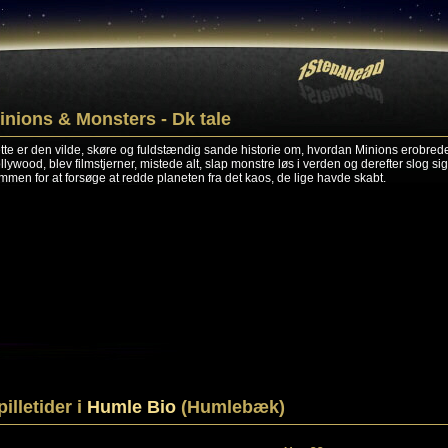
inions & Monsters - Dk tale
tte er den vilde, skøre og fuldstændig sande historie om, hvordan Minions erobred
llywood, blev filmstjerner, mistede alt, slap monstre løs i verden og derefter slog sig
mmen for at forsøge at redde planeten fra det kaos, de lige havde skabt.
pilletider i
Humle Bio
(Humlebæk)