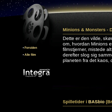
Minions & Monsters - D
Dette er den vilde, skø
om, hvordan Minions e
•
Forsiden
filmstjerner, mistede al
derefter slog sig samm
•
Alle film
planeten fra det kaos, 
Spilletider i
BASbio
(Br