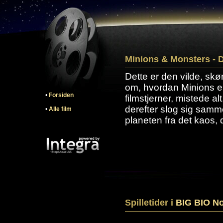
Minions & Monsters - D
Dette er den vilde, skø
om, hvordan Minions e
•
Forsiden
filmstjerner, mistede al
derefter slog sig samm
•
Alle film
planeten fra det kaos, 
Spilletider i
BIG BIO N