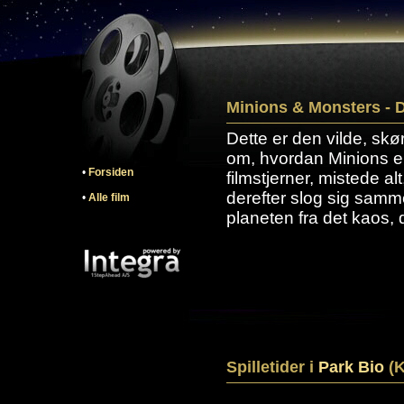
Minions & Monsters - D
Dette er den vilde, skø
om, hvordan Minions e
•
Forsiden
filmstjerner, mistede al
derefter slog sig samm
•
Alle film
planeten fra det kaos, 
Spilletider i
Park Bio
(K