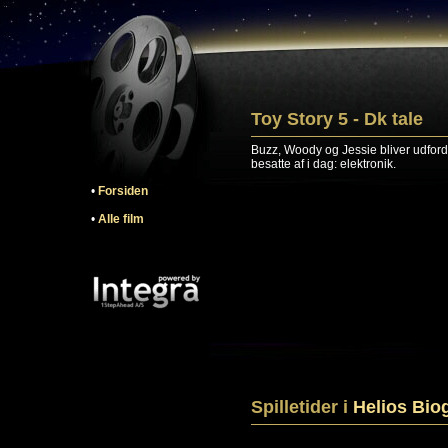
Toy Story 5 - Dk tale
Buzz, Woody og Jessie bliver udfordre
besatte af i dag: elektronik.
•
Forsiden
•
Alle film
Spilletider i
Helios Bio