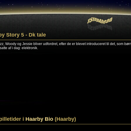
oy Story 5 - Dk tale
zz, Woody og Jessie bliver udfordret, efter de er blevet introduceret til det, som bør
atte af i dag: elektronik.
pilletider i
Haarby Bio
(Haarby)