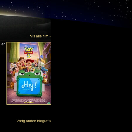
Vis alle film »
n er
Vælg anden biograf »