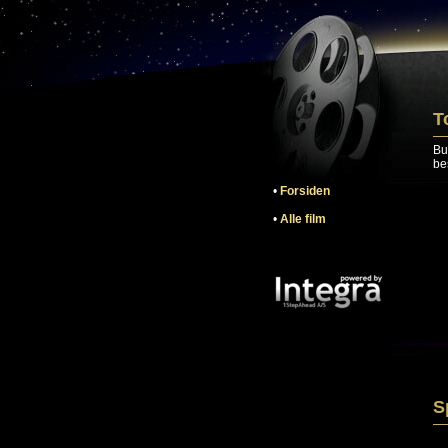
T
Bu
bes
•
Forsiden
•
Alle film
S