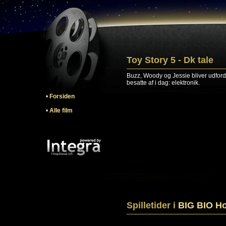
Toy Story 5 - Dk tale
Buzz, Woody og Jessie bliver udfordre
besatte af i dag: elektronik.
•
Forsiden
•
Alle film
Spilletider i
BIG BIO Ho