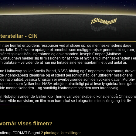
nterstellar - CIN
en nær fremtid er Jordens ressourcer ved at slippe op, og menneskehedens dage
nes talte. Da forskere opdager et ormehul, som muliggør rejser gennem tid og rum,
står et spinkelt håb. Ingeniøren og enkemanden Joseph Cooper (Matthew
Conaughey) melder sig til missionen for at finde et nyt hjem til menneskeheden i e
ern galakse – velvidende at han må forlade sine teenagebørn i et uvist antal år.
ne Hathaway spiller Amelia Brand, NASA-biolog og Coopers medastronaut, drevet 
de videnskabelig idealisme og et stærkt personligt håb, der udfordrer missionens
lde rationalitet. Jessica Chastain er overbevisende som den voksne datter, Murphy
oper, der som fysiker hos NASA arbejder utrætteligt på at løse tyngdekraftens gåde
dde menneskeheden – og samtidig konfrontere smerten over farens valg.
n Nobelprisvindende fysiker Kip Thorne var videnskabelig konsulent på Christoph
lans vilde rumvision, en film man bare skal se i biografen mindst én gang i sit liv.
vornår vises filmen?
allerup
FORMAT Biograf
2 planlagte forestillinger