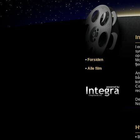
I
I 
sy
op
•
Forsiden
Mc
fj
•
Alle film
An
bå
ko
Co
re
De
No
H
•
B