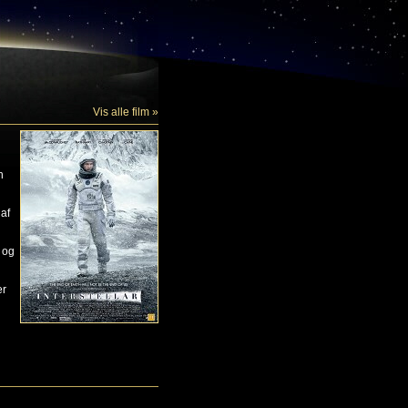
Vis alle film »
n
af
 og
er