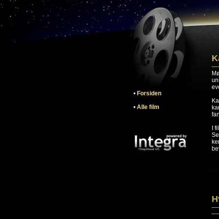
K
Mø
un
ev
•
Forsiden
Ka
•
Alle film
ka
fa
I 
Se
ke
be
H