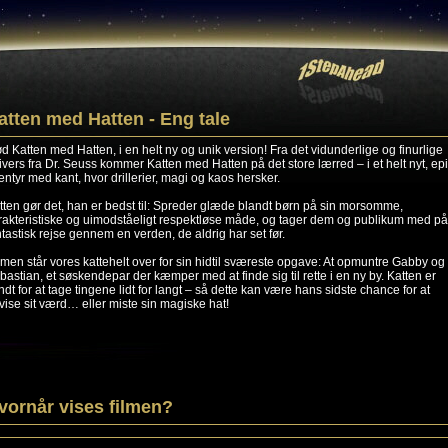
atten med Hatten - Eng tale
d Katten med Hatten, i en helt ny og unik version! Fra det vidunderlige og finurlige
ivers fra Dr. Seuss kommer Katten med Hatten på det store lærred – i et helt nyt, ep
entyr med kant, hvor drillerier, magi og kaos hersker.
tten gør det, han er bedst til: Spreder glæde blandt børn på sin morsomme,
rakteristiske og uimodståeligt respektløse måde, og tager dem og publikum med p
ntastisk rejse gennem en verden, de aldrig har set før.
filmen står vores kattehelt over for sin hidtil sværeste opgave: At opmuntre Gabby og
bastian, et søskendepar der kæmper med at finde sig til rette i en ny by. Katten er
ndt for at tage tingene lidt for langt – så dette kan være hans sidste chance for at
vise sit værd… eller miste sin magiske hat!
vornår vises filmen?