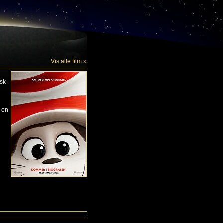
Vis alle film »
isk
å en