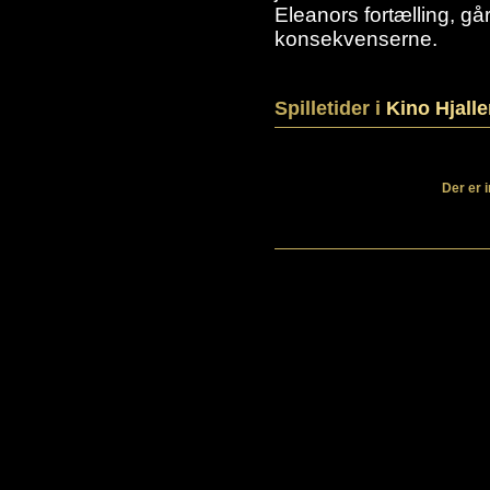
Eleanors fortælling, gå
konsekvenserne.
Spilletider i
Kino Hjall
Der er 