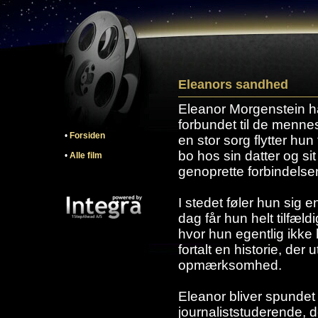
Eleanors sandhed
Eleanor Morgenstein ha
forbundet til de menne
•
Forsiden
en stor sorg flytter hun 
bo hos sin datter og si
•
Alle film
genoprette forbindelsen 
I stedet føler hun sig 
dag får hun helt tilfældi
hvor hun egentlig ikke
fortalt en historie, der
opmærksomhed.
Eleanor bliver spundet 
journaliststuderende, de