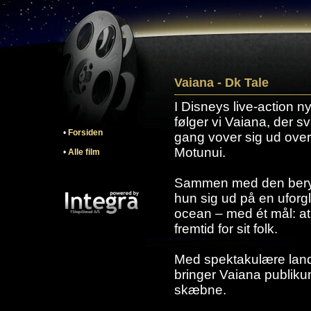
Vaiana - Dk Tale
I Disneys live-action n
følger vi Vaiana, der s
•
Forsiden
gang vover sig ud over
Motunui.
•
Alle film
Sammen med den beryg
hun sig ud på en uforg
ocean – med ét mål: at
fremtid for sit folk.
Med spektakulære land
bringer Vaiana publiku
skæbne.