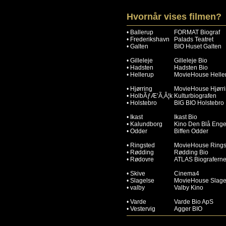
Hvornår vises filmen?
•
Ballerup
FORMAT Biograf
•
Frederikshavn
Palads Teatret
•
Galten
BIO Huset Galten
•
Gilleleje
Gilleleje Bio
•
Hadsten
Hadsten Bio
•
Hellerup
MovieHouse Helle
•
Hjørring
MovieHouse Hjørr
•
HolbÃƒÆ’Ã‚Â¦k
Kulturbiografen
•
Holstebro
BIG BIO Holstebro
•
Ikast
Ikast Bio
•
Kalundborg
Kino Den Blå Enge
•
Odder
Biffen Odder
•
Ringsted
MovieHouse Rings
•
Rødding
Rødding Bio
•
Rødovre
ATLAS Biografern
•
Skive
Cinema4
•
Slagelse
MovieHouse Slage
•
valby
Valby Kino
•
Varde
Varde Bio ApS
•
Vestervig
Agger BIO