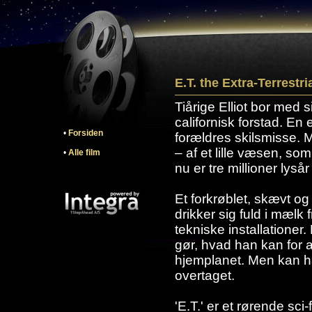
E.T. the Extra-Terrestri
Tiårige Elliot bor med s
californisk forstad. E
•
Forsiden
forældres skilsmisse. 
– af et lille væsen, so
•
Alle film
nu er tre millioner lyså
Et forkrøblet, skævt og
drikker sig fuld i mælk 
tekniske installationer.
gør, hvad han kan for a
hjemplanet. Men kan 
overtaget.
'E.T.' er et rørende sc