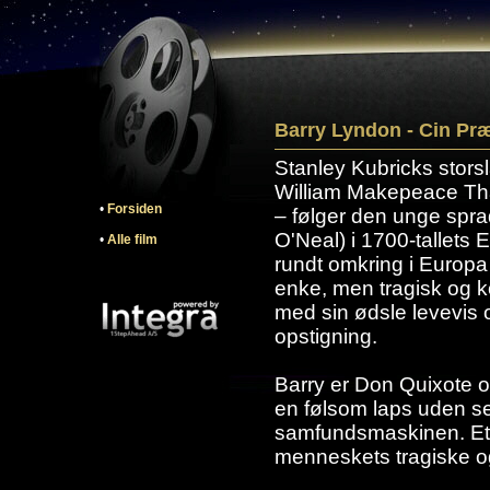
Barry Lyndon - Cin Pr
Stanley Kubricks stor
William Makepeace T
•
Forsiden
– følger den unge spr
O'Neal) i 1700-tallets 
•
Alle film
rundt omkring i Europa
enke, men tragisk og k
med sin ødsle levevis o
opstigning.
Barry er Don Quixote o
en følsom laps uden sel
samfundsmaskinen. Et s
menneskets tragiske og