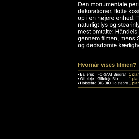
Den monumentale period
dekorationer, flotte k
op i en højere enhed. 
naturligt lys og stearin
mest omtalte: Händels 
gennem filmen, mens S
og dødsdømte kærligh
Hvornår vises filmen?
•
Ballerup
FORMAT Biograf
1 plan
•
Gilleleje
Gilleleje Bio
1 plan
•
Holstebro
BIG BIO Holstebro
1 plan