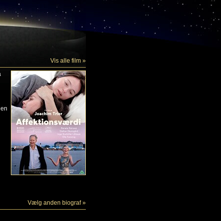
Vis alle film »
a
 en
Vælg anden biograf »