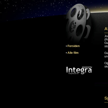
A
Jo
(R
Gu
•
Forsiden
st
•
Alle film
Gu
un
Og
sk
S