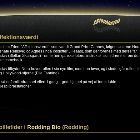
ffektionsværdi
achim Triers ’Affektionsværdi’, som vandt Grand Prix i Cannes, følger søstrene Nor
enate Reinsve) og Agnes (Inga Ibsdotter Lilleaas), som genforenes med deres far
stav (Stellan Skarsgård) - en førhen ganske feteret instruktør, som drømmer om det
ore comeback.
stav tilbyder Nora hovedrollen i sin nye film, men hun tøver, og i stedet går rollen til
g Hollywood-stjerne (Elle Fanning).
 så er familiedramaet ellers i gang – godt hjulpet på vej af formidable
uespilpræstationer.
pilletider i
Rødding Bio
(Rødding)