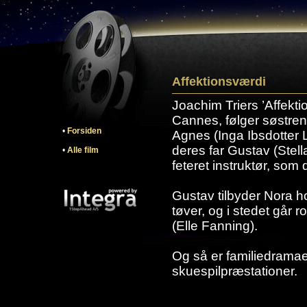
Affektionsværdi
Joachim Triers ’Affekti
Cannes, følger søstre
•
Forsiden
Agnes (Inga Ibsdotter 
deres far Gustav (Stel
•
Alle film
feteret instruktør, so
Gustav tilbyder Nora ho
tøver, og i stedet går r
(Elle Fanning).
Og så er familiedramaet
skuespilpræstationer.