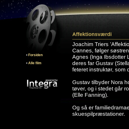
Affektionsværdi
Joachim Triers ’Affekti
Cannes, følger søstre
•
Forsiden
Agnes (Inga Ibsdotter 
deres far Gustav (Stel
•
Alle film
feteret instruktør, so
Gustav tilbyder Nora ho
tøver, og i stedet går r
(Elle Fanning).
Og så er familiedramaet
skuespilpræstationer.