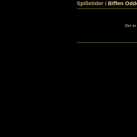
Spilletider i
Biffen Odd
Der er 