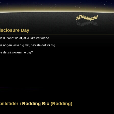
isclosure Day
s du fandt ud af, at vi ikke var alene...
is nogen viste dig det, beviste det for dig...
lle det så skræmme dig?
pilletider i
Rødding Bio
(Rødding)