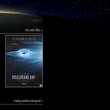
Vis alle film »
Vælg anden biograf »