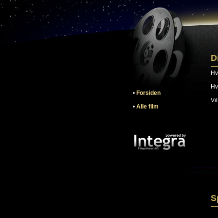
D
Hvi
Hv
•
Forsiden
Vi
•
Alle film
S