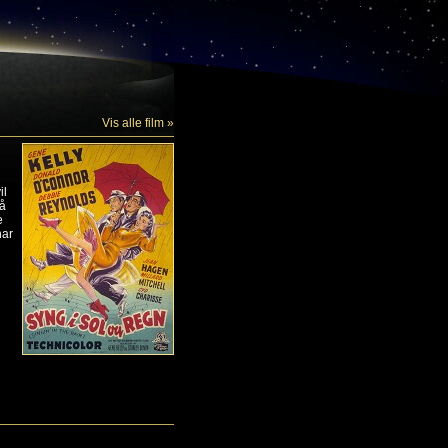
Vis alle film »
il
så
e
har