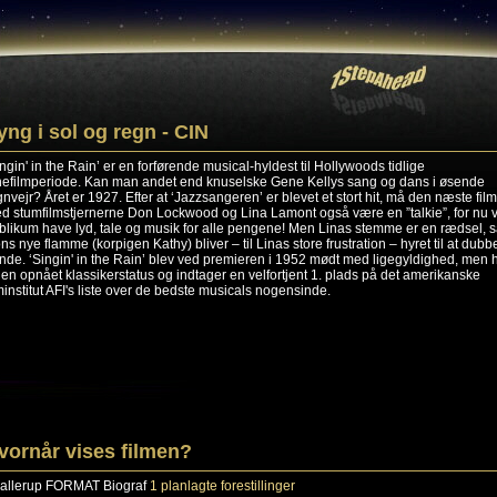
yng i sol og regn - CIN
ingin' in the Rain’ er en forførende musical-hyldest til Hollywoods tidlige
nefilmperiode. Kan man andet end knuselske Gene Kellys sang og dans i øsende
gnvejr? Året er 1927. Efter at ‘Jazzsangeren’ er blevet et stort hit, må den næste film
d stumfilmstjernerne Don Lockwood og Lina Lamont også være en ”talkie”, for nu v
blikum have lyd, tale og musik for alle pengene! Men Linas stemme er en rædsel, 
ns nye flamme (korpigen Kathy) bliver – til Linas store frustration – hyret til at dubb
nde. ‘Singin' in the Rain’ blev ved premieren i 1952 mødt med ligegyldighed, men 
den opnået klassikerstatus og indtager en velfortjent 1. plads på det amerikanske
lminstitut AFI's liste over de bedste musicals nogensinde.
vornår vises filmen?
allerup
FORMAT Biograf
1 planlagte forestillinger