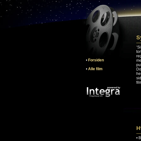
S
‘S
to
re
•
Forsiden
me
pu
•
Alle film
Do
he
si
fi
H
•
B