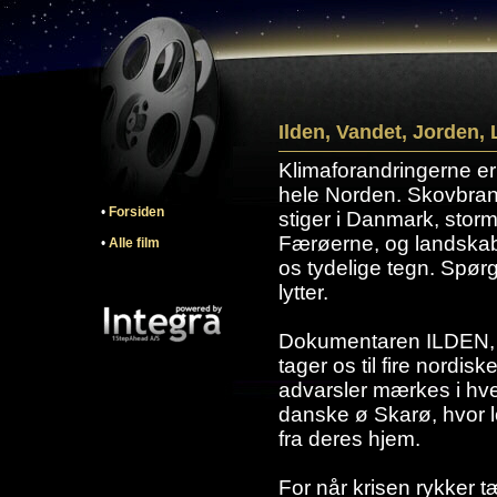
Ilden, Vandet, Jorden, 
Klimaforandringerne er
hele Norden. Skovbran
•
Forsiden
stiger i Danmark, sto
Færøerne, og landskabe
•
Alle film
os tydelige tegn. Spør
lytter.
Dokumentaren ILDEN
tager os til fire nordi
advarsler mærkes i hver
danske ø Skarø, hvor 
fra deres hjem.
For når krisen rykker t