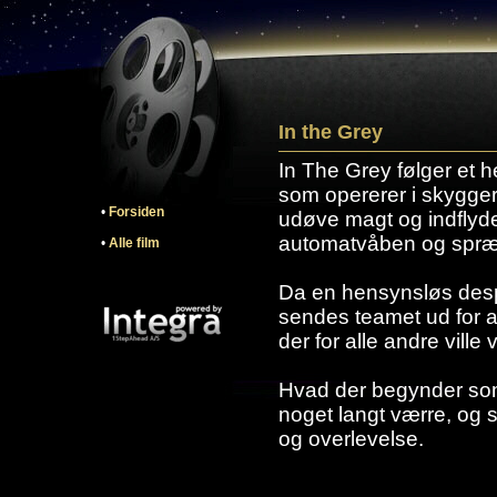
In the Grey
In The Grey følger et h
som opererer i skygger
•
Forsiden
udøve magt og indflyd
automatvåben og spræn
•
Alle film
Da en hensynsløs despo
sendes teamet ud for at
der for alle andre vill
Hvad der begynder som e
noget langt værre, og sp
og overlevelse.