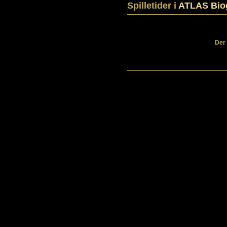
Spilletider i
ATLAS Bio
Der 