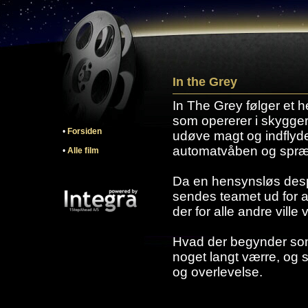
In the Grey
In The Grey følger et h
som opererer i skygger
•
Forsiden
udøve magt og indflyd
automatvåben og spræn
•
Alle film
Da en hensynsløs despo
sendes teamet ud for at
der for alle andre vill
Hvad der begynder som e
noget langt værre, og sp
og overlevelse.