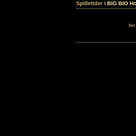
Spilletider i
BIG BIO Ho
Der 