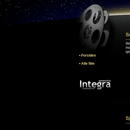
S
We
ma
ig
•
Forsiden
•
Alle film
S