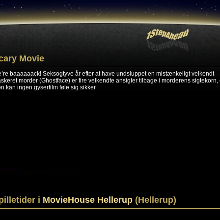
cary Movie
’re baaaaaack! Seksogtyve år efter at have undsluppet en mistænkeligt velkendt
skeret morder (Ghostface) er fire velkendte ansigter tilbage i morderens sigtekorn,
en kan ingen gyserfilm føle sig sikker.
pilletider i
MovieHouse Hellerup
(Hellerup)