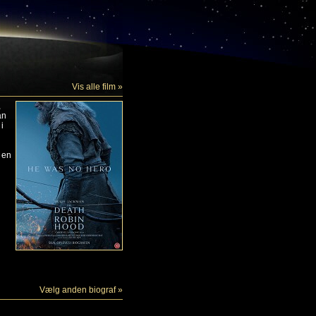
Vis alle film »
,
an
i
r en
Vælg anden biograf »