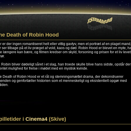
he Death of Robin Hood
r er der ingen romantiseret helt eller vittig gavtyv, men et portræt af en plaget mand
r ser tilbage på et liv præget af vold, kaos og død. Robin Hood er blevet en myte, h
ke længere kan bære, og filmen kredser om skyld, forsoning og prisen for et liv levet 
rør.
 Robin bliver dødeligt såret i et slag, han troede skulle blive hans sidste, opstår de
entet mulighed for frelse i mødet med en mystisk kvinde.
e Death of Robin Hood er et råt og stemningsmættet drama, der dekonstruerer
genden og genfortæller historien som et menneskeligt og eksistentielt opgør med
tiden.
pilletider i
Cinema4
(Skive)