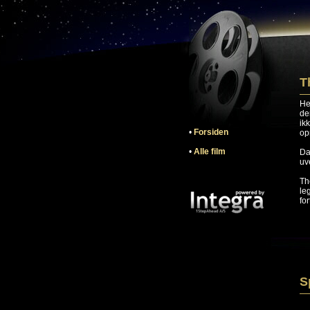
T
He
de
ik
•
Forsiden
op
•
Alle film
Da
uv
Th
le
for
S