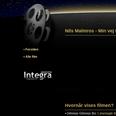
Nils Malmros - Min vej t
•
Forsiden
•
Alle film
Hvornår vises filmen?
•
Gilleleje
Gilleleje Bio
1 planlagte fo