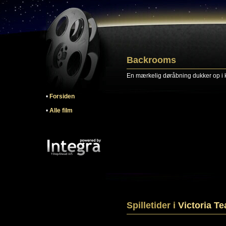
Backrooms
En mærkelig døråbning dukker op i
•
Forsiden
•
Alle film
Spilletider i
Victoria Te