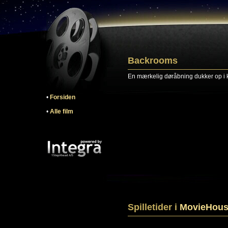
Backrooms
En mærkelig døråbning dukker op i
•
Forsiden
•
Alle film
Spilletider i
MovieHous