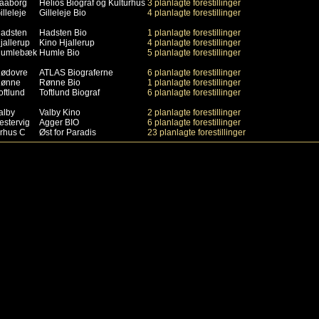
aaborg
Helios Biograf og Kulturhus
3 planlagte forestillinger
illeleje
Gilleleje Bio
4 planlagte forestillinger
adsten
Hadsten Bio
1 planlagte forestillinger
jallerup
Kino Hjallerup
4 planlagte forestillinger
umlebæk
Humle Bio
5 planlagte forestillinger
ødovre
ATLAS Biograferne
6 planlagte forestillinger
ønne
Rønne Bio
1 planlagte forestillinger
oftlund
Toftlund Biograf
6 planlagte forestillinger
alby
Valby Kino
2 planlagte forestillinger
estervig
Agger BIO
6 planlagte forestillinger
rhus C
Øst for Paradis
23 planlagte forestillinger