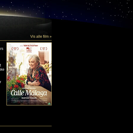
Vis alle film »
rs
t
ske
r