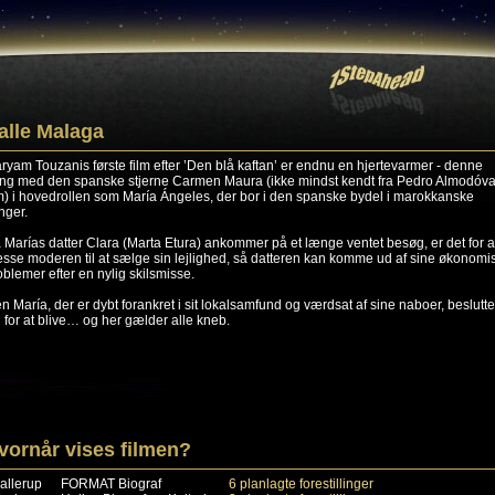
alle Malaga
ryam Touzanis første film efter ’Den blå kaftan’ er endnu en hjertevarmer - denne
ng med den spanske stjerne Carmen Maura (ikke mindst kendt fra Pedro Almodóva
lm) i hovedrollen som María Ángeles, der bor i den spanske bydel i marokkanske
nger.
 Marías datter Clara (Marta Etura) ankommer på et længe ventet besøg, er det for a
esse moderen til at sælge sin lejlighed, så datteren kan komme ud af sine økonomi
oblemer efter en nylig skilsmisse.
n María, der er dybt forankret i sit lokalsamfund og værdsat af sine naboer, beslutte
g for at blive… og her gælder alle kneb.
vornår vises filmen?
allerup
FORMAT Biograf
6 planlagte forestillinger