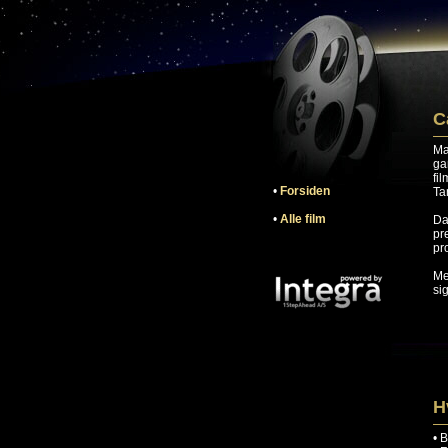
C
Ma
ga
fi
•
Forsiden
Ta
•
Alle film
Da
pr
pr
Me
si
H
•
B