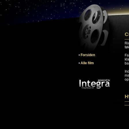
C
Ri
fø
•
Forsiden
Fa
kl
•
Alle film
ba
In
ma
op
H