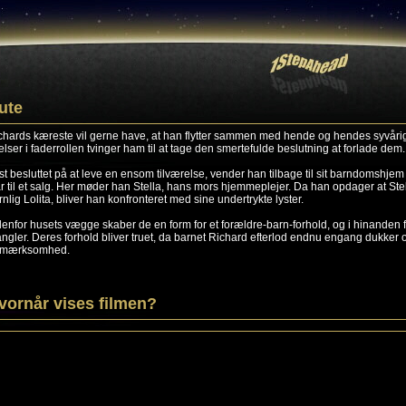
ute
chards kæreste vil gerne have, at han flytter sammen med hende og hendes syvårig
lelser i faderrollen tvinger ham til at tage den smertefulde beslutning at forlade dem.
st besluttet på at leve en ensom tilværelse, vender han tilbage til sit barndomshjem 
ar til et salg. Her møder han Stella, hans mors hjemmeplejer. Da han opdager at St
rnlig Lolita, bliver han konfronteret med sine undertrykte lyster.
denfor husets vægge skaber de en form for et forældre-barn-forhold, og i hinanden f
ngler. Deres forhold bliver truet, da barnet Richard efterlod endnu engang dukker o
mærksomhed.
vornår vises filmen?