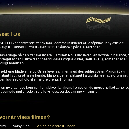
yset i Os
SET I OS er et rørende fransk familiedrama instrueret af Joséphine Japy officielt
valgt til Cannes Filmfestivalen 2025 i Séance Spéciale sektionen.
mmerdage på den franske riviera. Familien Roussier lever i en skrøbelig balance, 
 præget af den usikre diagnose for deres yngste datter, Bertille (13), som lider af et
vorligt handicap.
rældrene Madeleine og Gilles lever sammen med den ældre søster Marion (17) i
nstant frygt for at miste hende. Marion, der er afskåret fra typiske teenage-drømme,
ger flugt i et forhold til en ældre dreng, Thomas.
 en ny diagnose kommer frem, bliver familiens fremtid omdefineret, hvilket åbner o
r uventede muligheder. Bertille vil leve, og det samme vil familien.
vornår vises filmen?
alby
Valby Kino
2 planlagte forestillinger