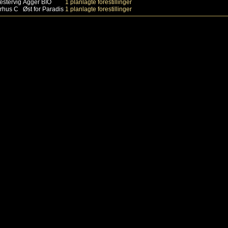
estervig
Agger BIO
1 planlagte forestillinger
rhus C
Øst for Paradis
1 planlagte forestillinger