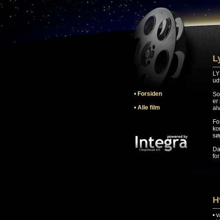
L
LY
ud
•
Forsiden
So
er
•
Alle film
al
Fo
ko
sø
Da
fo
H
•
v