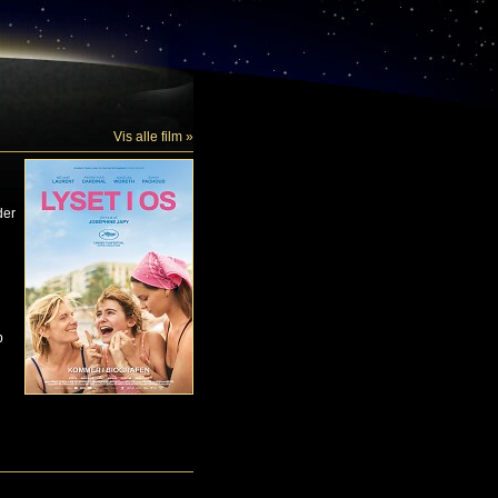
Vis alle film »
der
p