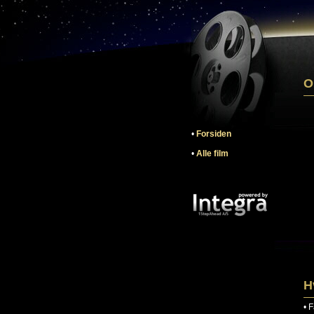
O
•
Forsiden
•
Alle film
H
•
F