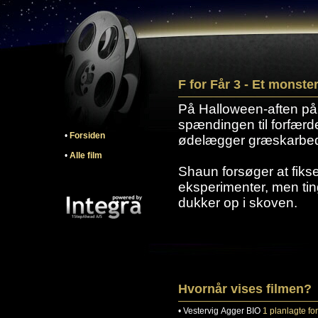
F for Får 3 - Et monst
På Halloween-aften på
spændingen til forfær
•
Forsiden
ødelægger græskarbed
•
Alle film
Shaun forsøger at fiks
eksperimenter, men ting
dukker op i skoven.
Hvornår vises filmen?
•
Vestervig
Agger BIO
1 planlagte for