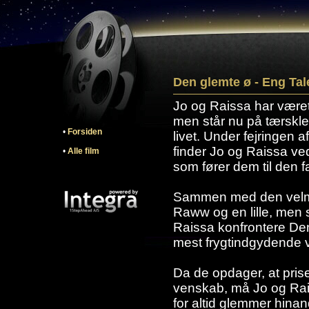
Den glemte ø - Eng Tal
Jo og Raissa har været
men står nu på tærsklen
•
Forsiden
livet. Under fejringen 
finder Jo og Raissa ved
•
Alle film
som fører dem til den f
Sammen med den velm
Raww og en lille, men 
Raissa konfrontere De
mest frygtindgydende
Da de opdager, at pris
venskab, må Jo og Rais
for altid glemmer hina