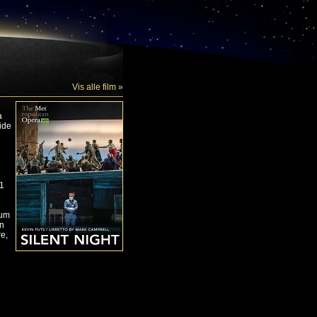
Vis alle film »
a
ide
11
kum
en
e,