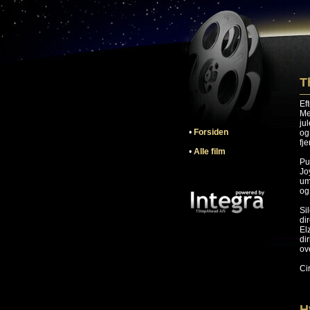
T
Ef
Me
ju
•
Forsiden
og
fj
•
Alle film
Pu
Jo
um
og
Si
di
El
di
ov
Ci
H