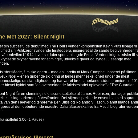
he Met 2027: Silent Night
ter sin succesfulde debut med The Hours vender komponisten Kevin Puts tilbage til
t med sin Pulitzerprisvindende førsteopera, inspireret af de sande begivenheder fr
levåbenhvilen i 1914, hvor soldater spontant lagde Første Verdenskrigs rædsler til s
 krydsede skyttegravene for at mingle, udveksle gaver og synge julesange med
enden.
ts' storslåede, filmiske opera – med en libretto af Mark Campbell baseret på filmen
yeux Noel – er en gribende skildring af fælles menneskelighed under de mest
enneskelige omstændigheder og har været bredt anerkendt siden premieren i 20
 er blevet hyldet som "en overvældende følelsesladet oplevelse" af The Guardian.
lent Night får en stemningsfuld iscenesættelse af James Robinson, der tager publi
rekte til slagmarkerne på Vestfronten. Det stjernespækkede ensemble med sopran
za van den Heever og tenorerne Ben Bliss og Rolando Villazon, blandt mange andr
rigeres af den debuterende maestro Dalia Stasevska live fra Met til biografer verden
er.
rka spilletid 3:00 (1 Pause)
vornår vises filmen?