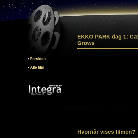
EKKO PARK dag 1: Cæci
Grows
•
Forsiden
•
Alle film
Hvornår vises filmen?