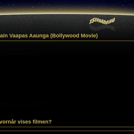
ain Vaapas Aaunga (Bollywood Movie)
vornår vises filmen?