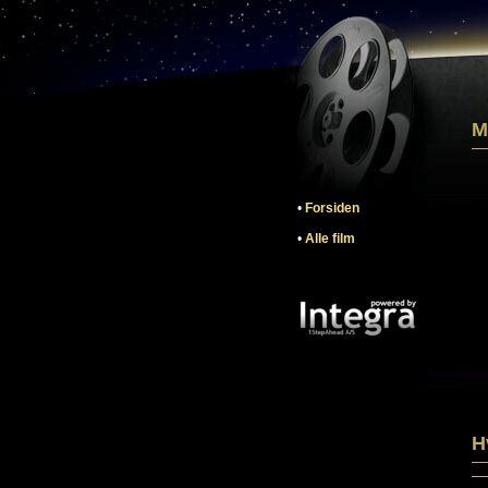
M
•
Forsiden
•
Alle film
H