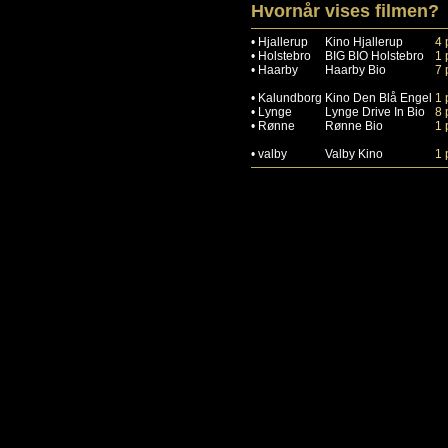
Hvornår vises filmen?
•
Hjallerup
Kino Hjallerup
4 
•
Holstebro
BIG BIO Holstebro
1 
•
Haarby
Haarby Bio
7 
•
Kalundborg
Kino Den Blå Engel
1 
•
Lynge
Lynge Drive In Bio
8 
•
Rønne
Rønne Bio
1 
•
valby
Valby Kino
1 