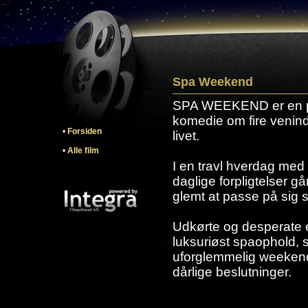
Spa Weekend
SPA WEEKEND er en pi
komedie om fire venind
•
Forsiden
livet.
•
Alle film
I en travl hverdag med k
daglige forpligtelser gå
glemt at passe på sig 
Udkørte og desperate ef
luksuriøst spaophold, so
uforglemmelig weekend 
dårlige beslutninger.