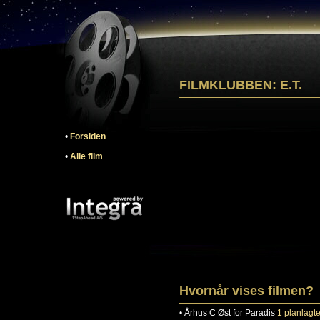
FILMKLUBBEN: E.T.
•
Forsiden
•
Alle film
Hvornår vises filmen?
•
Århus C
Øst for Paradis
1 planlagte