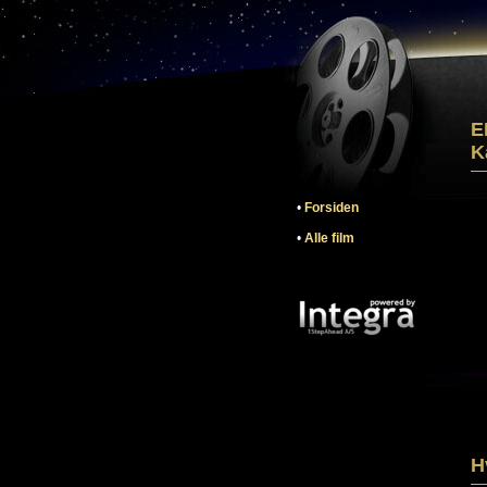
E
K
•
Forsiden
•
Alle film
H