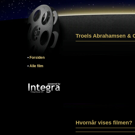
Troels Abrahamsen & C
•
Forsiden
•
Alle film
Hvornår vises filmen?