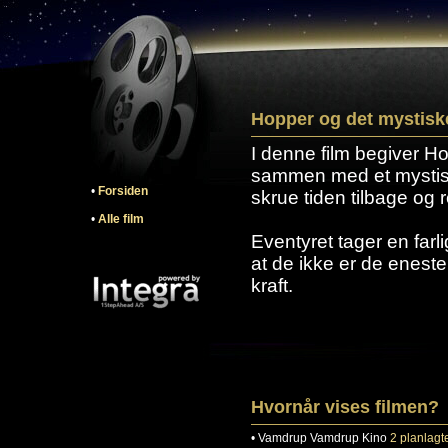
Hopper og det mystis
I denne film begiver Ho
sammen med et mystisk 
•
Forsiden
skrue tiden tilbage og r
•
Alle film
Eventyret tager en farl
at de ikke er de enest
kraft.
Hvornår vises filmen?
•
Vamdrup
Vamdrup Kino
2 planlagte