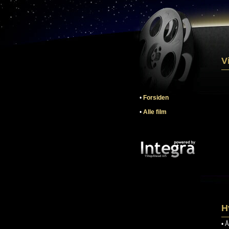
V
•
Forsiden
•
Alle film
H
•
Å